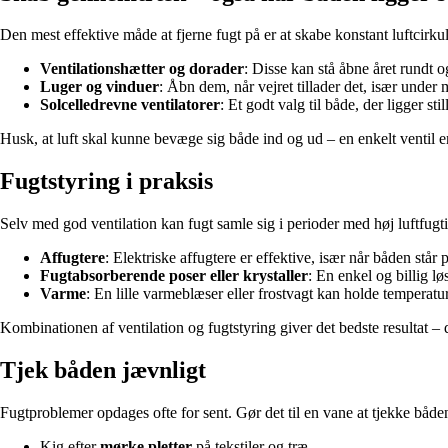
Den mest effektive måde at fjerne fugt på er at skabe konstant luftcirkul
Ventilationshætter og dorader
: Disse kan stå åbne året rundt o
Luger og vinduer
: Åbn dem, når vejret tillader det, især under m
Solcelledrevne ventilatorer
: Et godt valg til både, der ligger st
Husk, at luft skal kunne bevæge sig både ind og ud – en enkelt ventil er
Fugtstyring i praksis
Selv med god ventilation kan fugt samle sig i perioder med høj luftfug
Affugtere
: Elektriske affugtere er effektive, især når båden står 
Fugtabsorberende poser eller krystaller
: En enkel og billig l
Varme
: En lille varmeblæser eller frostvagt kan holde temper
Kombinationen af ventilation og fugtstyring giver det bedste resultat 
Tjek båden jævnligt
Fugtproblemer opdages ofte for sent. Gør det til en vane at tjekke båden
Kig efter
mørke pletter
på tekstiler og træ.