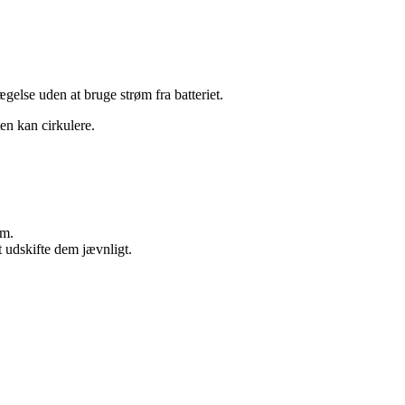
vægelse uden at bruge strøm fra batteriet.
ten kan cirkulere.
um.
t udskifte dem jævnligt.