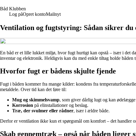
B
åd
K
lubben
Log på
Opret konto
Mailnyt
Ventilation og fugtstyring: Sådan sikrer du
En båd er et lille lukket miljø, hvor fugt hurtigt kan opstå – især i det
inventar og elektronik. Heldigvis kan du med enkle tiltag holde båden tø
Hvorfor fugt er bådens skjulte fjende
Fugt i båden kommer fra mange kilder: kondens fra temperaturforskelle,
metaldele. Over tid kan det føre til:
Mug og skimmelsvamp
, som giver dårlig lugt og kan ødelægge
Korrosion
på elinstallationer og beslag.
Træ, der svulmer eller rådner
, især i ældre både.
Derfor er ventilation ikke kun et spørgsmål om komfort – det handler o
Skab gennemtræk – også når båden ligger st