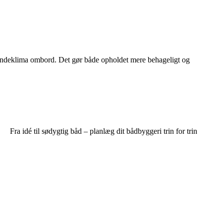
re indeklima ombord. Det gør både opholdet mere behageligt og
Fra idé til sødygtig båd – planlæg dit bådbyggeri trin for trin