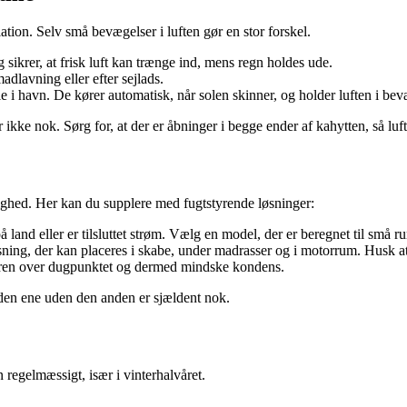
ation. Selv små bevægelser i luften gør en stor forskel.
g sikrer, at frisk luft kan trænge ind, mens regn holdes ude.
adlavning eller efter sejlads.
ille i havn. De kører automatisk, når solen skinner, og holder luften i be
 ikke nok. Sørg for, at der er åbninger i begge ender af kahytten, så luf
tighed. Her kan du supplere med fugtstyrende løsninger:
på land eller er tilsluttet strøm. Vælg en model, der er beregnet til små r
øsning, der kan placeres i skabe, under madrasser og i motorrum. Husk a
aturen over dugpunktet og dermed mindske kondens.
– den ene uden den anden er sjældent nok.
 regelmæssigt, især i vinterhalvåret.