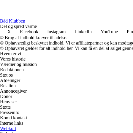
B
åd
K
lubben
Del og spred varme
X
Facebook
Instagram
LinkedIn
YouTube
Pin
© Brug af indhold kræver tilladelse.
© Ophavsretligt beskyttet indhold. Vi er affiliatepartner og kan modtag
© Ophavsret gælder for alt indhold her. Vi kan få en del af salget genne
Hvem er vi
Vores historie
Værdier og mission
Redaktionen
Støt os
Afdelinger
Relation
Annoncegiver
Donor
Henviser
Støtte
Presseinfo
Kom i kontakt
Interne links
Webkort