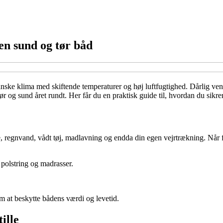
 en sund og tør båd
 danske klima med skiftende temperaturer og høj luftfugtighed. Dårlig ven
r og sund året rundt. Her får du en praktisk guide til, hvordan du sikre
 regnvand, vådt tøj, madlavning og endda din egen vejrtrækning. Når fug
 polstring og madrasser.
m at beskytte bådens værdi og levetid.
ille