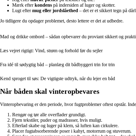
Mærk efter
kondens
på indersiden af luger og skotter.
Lugt efter
mug eller jordslåethed
– det er et sikkert tegn på dårl
Jo tidligere du opdager problemet, desto lettere er det at udbedre.
Mad og drikke ombord – sådan opbevarer du proviant sikkert og prakti
Læs vejret rigtigt: Vind, strøm og forhold før du sejler
Fra idé til sødygtig båd – planlæg dit bådbyggeri trin for trin
Kend sproget til søs: De vigtigste udtryk, når du lejer en båd
Når båden skal vinteropbevares
Vinteropbevaring er den periode, hvor fugtproblemer oftest opstår. In
Rengør og tør alle overflader grundigt.
Fjern tekstiler, puder og madrasser, hvis muligt.
Efterlad skabe og luger på klem, så luften kan cirkulere.
Placer fugtabsorberende poser i kahyt, motorrum og stuverum.