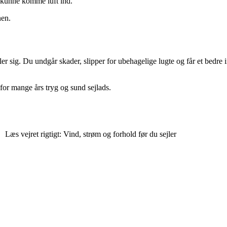
l kunne komme luft ind.
nen.
ler sig. Du undgår skader, slipper for ubehagelige lugte og får et bed
for mange års tryg og sund sejlads.
Læs vejret rigtigt: Vind, strøm og forhold før du sejler