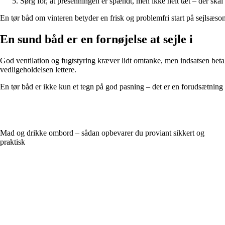
Sørg for, at presenningen er spændt, men ikke helt tæt – der ska
En tør båd om vinteren betyder en frisk og problemfri start på sejlsæso
En sund båd er en fornøjelse at sejle i
God ventilation og fugtstyring kræver lidt omtanke, men indsatsen beta
vedligeholdelsen lettere.
En tør båd er ikke kun et tegn på god pasning – det er en forudsætning 
Mad og drikke ombord – sådan opbevarer du proviant sikkert og
praktisk