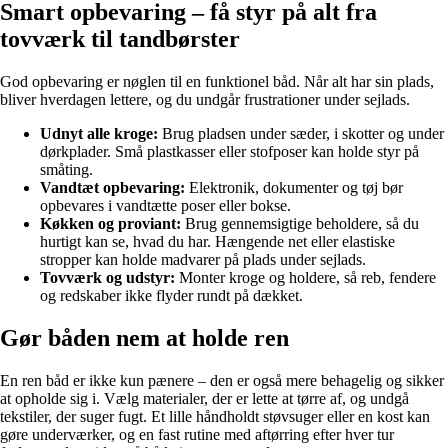
Smart opbevaring – få styr på alt fra
tovværk til tandbørster
God opbevaring er nøglen til en funktionel båd. Når alt har sin plads,
bliver hverdagen lettere, og du undgår frustrationer under sejlads.
Udnyt alle kroge:
Brug pladsen under sæder, i skotter og under
dørkplader. Små plastkasser eller stofposer kan holde styr på
småting.
Vandtæt opbevaring:
Elektronik, dokumenter og tøj bør
opbevares i vandtætte poser eller bokse.
Køkken og proviant:
Brug gennemsigtige beholdere, så du
hurtigt kan se, hvad du har. Hængende net eller elastiske
stropper kan holde madvarer på plads under sejlads.
Tovværk og udstyr:
Monter kroge og holdere, så reb, fendere
og redskaber ikke flyder rundt på dækket.
Gør båden nem at holde ren
En ren båd er ikke kun pænere – den er også mere behagelig og sikker
at opholde sig i. Vælg materialer, der er lette at tørre af, og undgå
tekstiler, der suger fugt. Et lille håndholdt støvsuger eller en kost kan
gøre underværker, og en fast rutine med aftørring efter hver tur